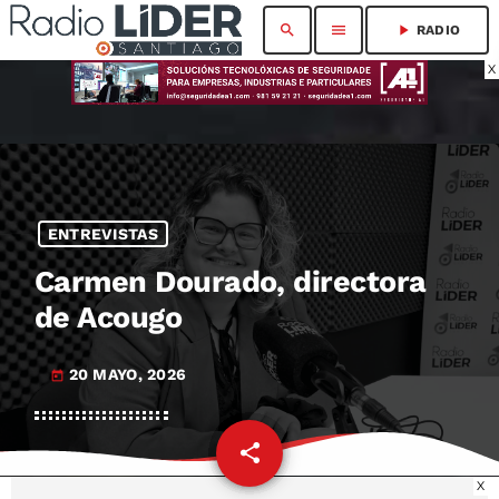
search
menu
play_arrow
RADIO
X
ENTREVISTAS
Carmen Dourado, directora
de Acougo
20 MAYO, 2026
today
share
email
X