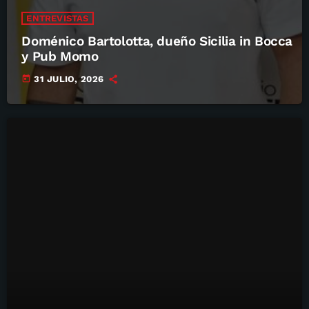
ENTREVISTAS
Doménico Bartolotta, dueño Sicilia in Bocca
y Pub Momo
today
31 JULIO, 2026