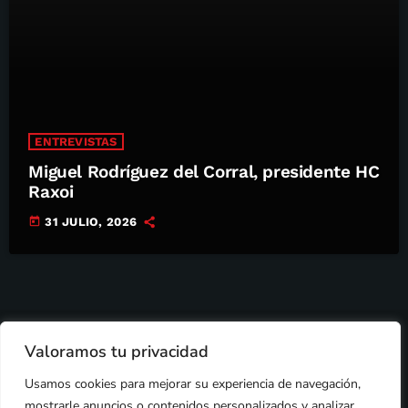
ENTREVISTAS
Miguel Rodríguez del Corral, presidente HC
Raxoi
today
31 JULIO, 2026
2024 © PROPIEDAD DE
DEZASETE MEDIA SL
- 97.7 FM
Valoramos tu privacidad
PRIVACIDAD
Usamos cookies para mejorar su experiencia de navegación,
COOKIES
AVISO LEGAL
mostrarle anuncios o contenidos personalizados y analizar