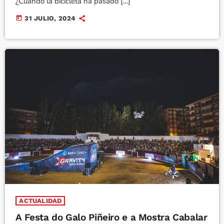
¿Cuándo la bicicleta ha pasado […]
today
31 JULIO, 2024
ACTUALIDAD
A Festa do Galo Piñeiro e a Mostra Cabalar