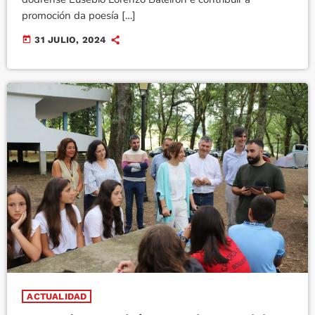
promoción da poesía […]
today
31 JULIO, 2024
ACTUALIDAD