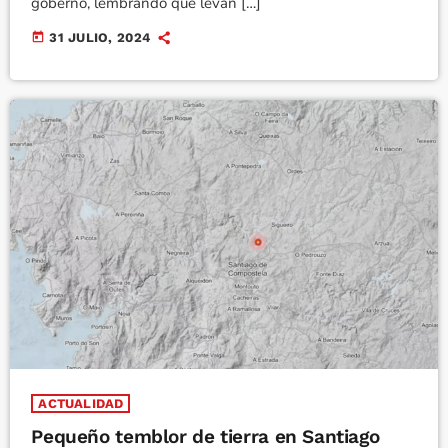
goberno, lembrando que levan […]
today
31 JULIO, 2024
ACTUALIDAD
Pequeño temblor de tierra en Santiago