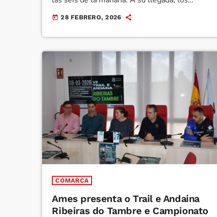
agentes encontraron a un grupo numeroso de
28 FEBRERO, 2026
today
personas enfrentadas y procedieron a
identificar a varios implicados para controlar
la situación. Como resultado del altercado, un
hombre de origen colombiano sufrió diversas
lesiones siendo […]
COMARCA
Ames presenta o Trail e Andaina
Ribeiras do Tambre e Campionato