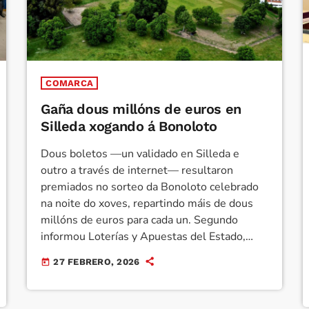
COMARCA
Gaña dous millóns de euros en
Silleda xogando á Bonoloto
Dous boletos —un validado en Silleda e
outro a través de internet— resultaron
premiados no sorteo da Bonoloto celebrado
na noite do xoves, repartindo máis de dous
millóns de euros para cada un. Segundo
informou Loterías y Apuestas del Estado,
foron os únicos acertantes de primeira
27 FEBRERO, 2026
today
categoría (seis números). O boleto selado en
Silleda foi validado na Administración de
Loterías número 1, situada na rúa Progreso, o