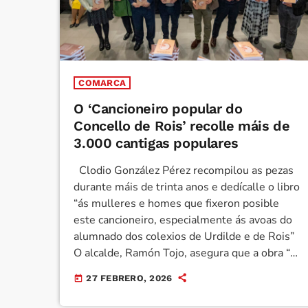
COMARCA
O ‘Cancioneiro popular do
Concello de Rois’ recolle máis de
3.000 cantigas populares
Clodio González Pérez recompilou as pezas
durante máis de trinta anos e dedícalle o libro
“ás mulleres e homes que fixeron posible
este cancioneiro, especialmente ás avoas do
alumnado dos colexios de Urdilde e de Rois”
O alcalde, Ramón Tojo, asegura que a obra “é
moito máis ca unha publicación. É memoria
27 FEBRERO, 2026
today
viva, identidade compartida e patrimonio
colectivo que temos que preservar e