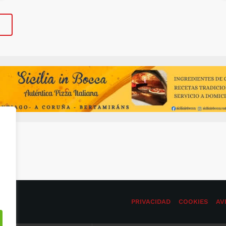
segundo foi por internet. Cada un dos
acertantes percibirá un total de
2.017.318,30 […]
M
PRIVACIDAD
COOKIES
AV