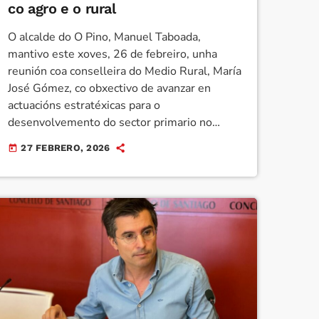
co agro e o rural
O alcalde do O Pino, Manuel Taboada,
mantivo este xoves, 26 de febreiro, unha
reunión coa conselleira do Medio Rural, María
José Gómez, co obxectivo de avanzar en
actuacións estratéxicas para o
desenvolvemento do sector primario no
municipio. No encontro analizáronse as
27 FEBRERO, 2026
today
necesidades específicas do agro no Pino,
facendo especial fincapé na cooperación en
materia de mobilidade de terras e
concentracións parcelarias, ferramentas clave
para facilitar a ampliación das explotacións e
mellorar a súa competitividade. O rexedor
insistiu na importancia […]