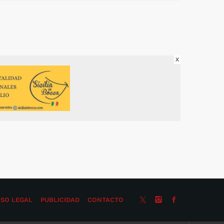
auténtico delirio político”, afirmou Verea,
quen criticou que a alcaldesa estea “enfadada
porque non saíu adiante a fórmula […]
X
ISO LEGAL
PUBLICIDAD
CONTACTO