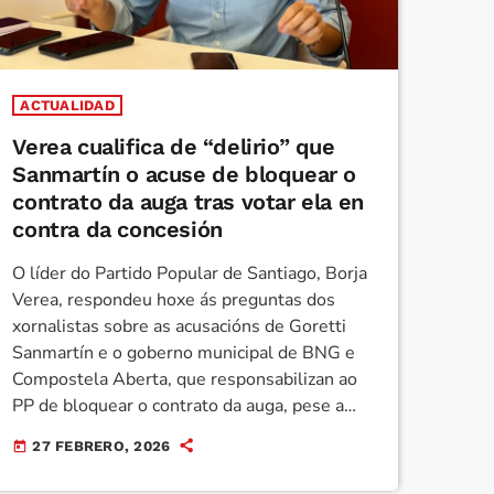
ACTUALIDAD
Verea cualifica de “delirio” que
Sanmartín o acuse de bloquear o
contrato da auga tras votar ela en
contra da concesión
O líder do Partido Popular de Santiago, Borja
Verea, respondeu hoxe ás preguntas dos
xornalistas sobre as acusacións de Goretti
Sanmartín e o goberno municipal de BNG e
Compostela Aberta, que responsabilizan ao
PP de bloquear o contrato da auga, pese a
que o executivo local votou en contra da
27 FEBRERO, 2026
today
fórmula de concesión mentres os populares
optaron pola abstención. “Estamos ante un