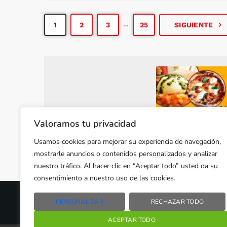
transmitir”. Valentín García: “Moi poucos
concellos teñen un cancioneiro deste volume
…
navigate_next
1
2
3
25
SIGUIENTE
e que recolle variantes de […]
Valoramos tu privacidad
Usamos cookies para mejorar su experiencia de navegación,
mostrarle anuncios o contenidos personalizados y analizar
nuestro tráfico. Al hacer clic en “Aceptar todo” usted da su
consentimiento a nuestro uso de las cookies.
PERSONALIZAR
RECHAZAR TODO
2024 © PROPIEDAD DE
DEZASETE MEDIA SL
- 97.7 F
ACEPTAR TODO