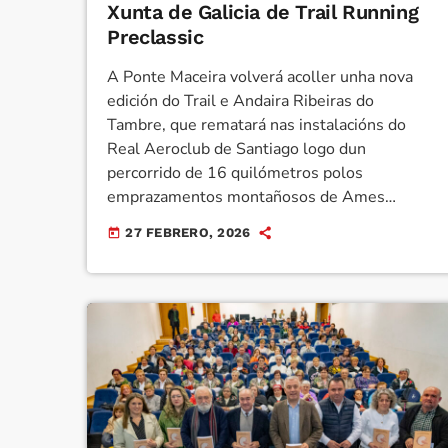
Xunta de Galicia de Trail Running
Preclassic
A Ponte Maceira volverá acoller unha nova
edición do Trail e Andaira Ribeiras do
Tambre, que rematará nas instalacións do
Real Aeroclub de Santiago logo dun
percorrido de 16 quilómetros polos
emprazamentos montañosos de Ames
Haberá visibilidade polo Día da Muller tanto
27 FEBRERO, 2026
today
nos dorsais como nunha pancarta que se
despregará o día da proba Ames, 27 de
febreiro de 2026 – O Concello de Ames, a
través do departamento de Deportes,
presentou esta mañá a VII edición do Trail e
[…]