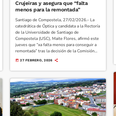
Crujeiras y asegura que “falta
menos para la remontada”
Santiago de Compostela, 27/02/2026.– La
catedrática de Óptica y candidata a la Rectoría
de la Universidade de Santiago de
Compostela (USC), Maite Flores, afirmó este
jueves que “xa falta menos para conseguir a
remontada” tras la decisión de la Comisión
Electoral de admitir un error en el cálculo de
27 FEBRERO, 2026
today
los resultados ponderados de la primera
vuelta, lo que eleva el porcentaje de voto de
su candidatura del 21% inicial al 22,30%.
Durante un acto celebrado en el Edificio
Docente Roberto […]