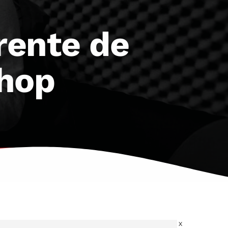
rente de
Shop
X