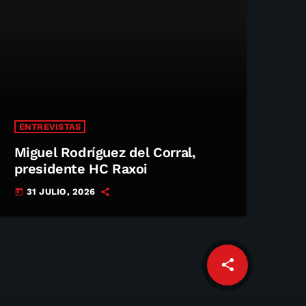
ENTREVISTAS
Miguel Rodríguez del Corral,
presidente HC Raxoi
31 JULIO, 2026
today
share
email