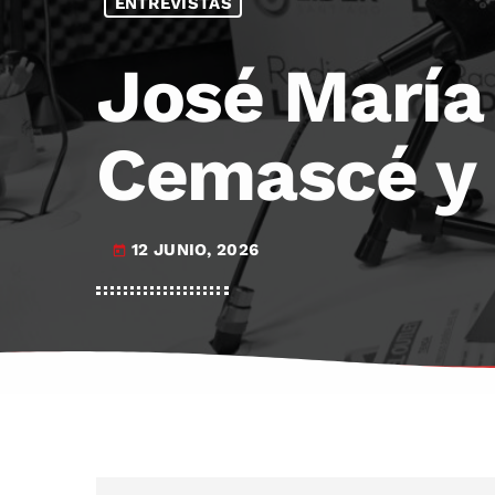
ENTREVISTAS
José María
Cemascé y 
12 JUNIO, 2026
today