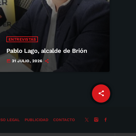
ENTREVISTAS
Pablo Lago, alcalde de Brión
31 JULIO, 2026
today
share
email
ISO LEGAL
PUBLICIDAD
CONTACTO