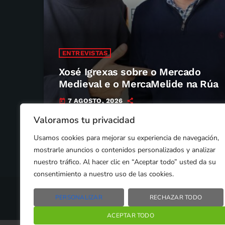
ENTREVISTAS
Xosé Igrexas sobre o Mercado
Medieval e o MercaMelide na Rúa
7 AGOSTO, 2026
today
Valoramos tu privacidad
Usamos cookies para mejorar su experiencia de navegación,
mostrarle anuncios o contenidos personalizados y analizar
nuestro tráfico. Al hacer clic en “Aceptar todo” usted da su
consentimiento a nuestro uso de las cookies.
PERSONALIZAR
RECHAZAR TODO
2024 © PROPIEDAD DE
DEZASETE MEDIA SL
- 97.7 F
ACEPTAR TODO