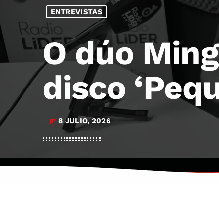
ENTREVISTAS
O dúo Ming
disco ‘Peq
8 JULIO, 2026
today