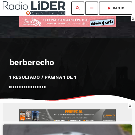
search
menu
play_arrow
RADIO
X
berberecho
1 RESULTADO / PÁGINA 1 DE 1
X