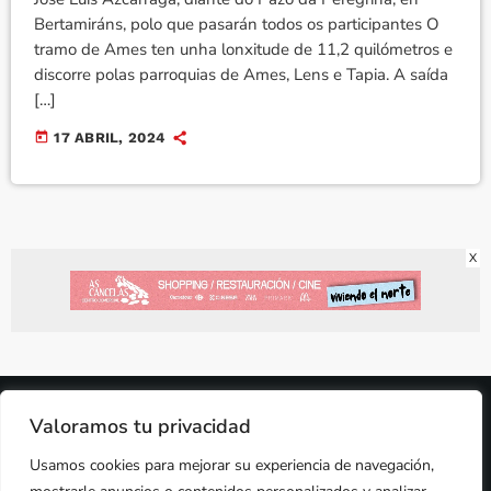
Bertamiráns, polo que pasarán todos os participantes O
tramo de Ames ten unha lonxitude de 11,2 quilómetros e
discorre polas parroquias de Ames, Lens e Tapia. A saída
[…]
today
17 ABRIL, 2024
X
2024 © PROPIEDAD DE
DEZASETE MEDIA SL
- 97.7 FM
Valoramos tu privacidad
PRIVACIDAD
Usamos cookies para mejorar su experiencia de navegación,
COOKIES
AVISO LEGAL