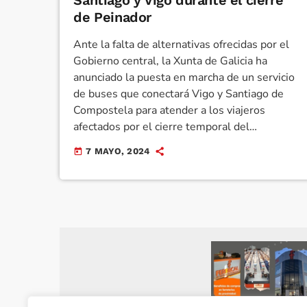
Santiago y Vigo durante el cierre
de Peinador
Ante la falta de alternativas ofrecidas por el
Gobierno central, la Xunta de Galicia ha
anunciado la puesta en marcha de un servicio
de buses que conectará Vigo y Santiago de
Compostela para atender a los viajeros
afectados por el cierre temporal del
aeropuerto de Peinador. Este cierre, que se
7 MAYO, 2024
today
extenderá hasta el próximo 31 de mayo, se
debe a las obras de renovación en la pista del
aeropuerto vigués, una inversión que supera
los 23 millones de euros. Según […]