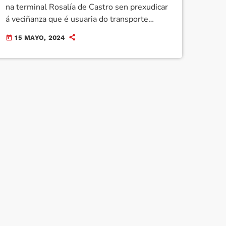
na terminal Rosalía de Castro sen prexudicar
á veciñanza que é usuaria do transporte
público. Para iso, desdobrarase a actual liña
15 MAYO, 2024
today
6A, de maneira que terá servizos directo ao
aeroporto desde a estación intermodal e sen
paradas a través da autovía, e outros que
manterán as actuais paradas do treito urbano.
Ao […]