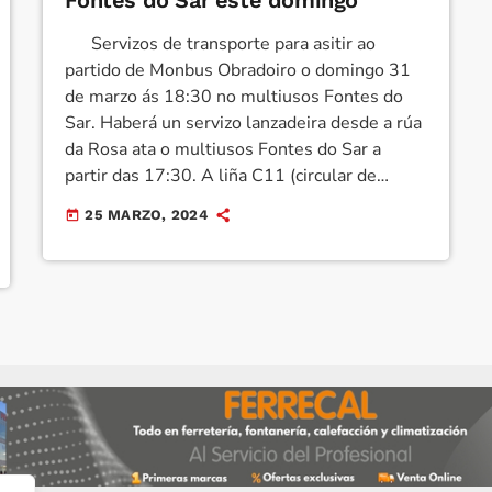
Fontes do Sar este domingo
Servizos de transporte para asitir ao
partido de Monbus Obradoiro o domingo 31
de marzo ás 18:30 no multiusos Fontes do
Sar. Haberá un servizo lanzadeira desde a rúa
da Rosa ata o multiusos Fontes do Sar a
partir das 17:30. A liña C11 (circular de
Fontiñas) accederá ao multiusos Fontes do
25 MARZO, 2024
today
Sar nas viaxes con paso aproximado por
Xeneral Pardiñas ás 17:15, 17:35, 17:55 e
18:15. As paradas máis céntricas para coller
esta liña sitúanse na […]