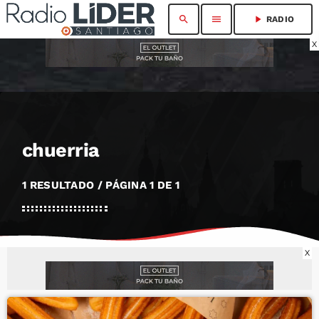
search
menu
play_arrow
RADIO
X
chuerria
1 RESULTADO / PÁGINA 1 DE 1
X