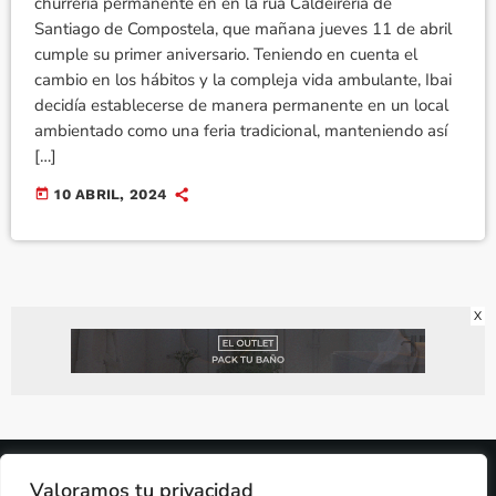
churrería permanente en en la rúa Caldeirería de
Santiago de Compostela, que mañana jueves 11 de abril
cumple su primer aniversario. Teniendo en cuenta el
cambio en los hábitos y la compleja vida ambulante, Ibai
decidía establecerse de manera permanente en un local
ambientado como una feria tradicional, manteniendo así
[…]
today
10 ABRIL, 2024
X
2024 © PROPIEDAD DE
DEZASETE MEDIA SL
- 97.7 FM
Valoramos tu privacidad