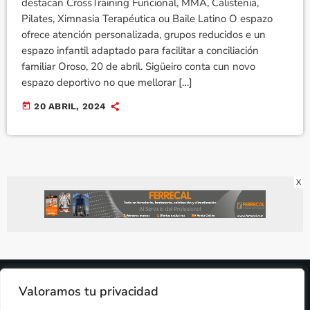
destacan CrossTraining Funcional, MMA, Calistenia,
Pilates, Ximnasia Terapéutica ou Baile Latino O espazo
ofrece atención personalizada, grupos reducidos e un
espazo infantil adaptado para facilitar a conciliación
familiar Oroso, 20 de abril. Sigüeiro conta cun novo
espazo deportivo no que mellorar […]
today
20 ABRIL, 2024
X
2024 © PROPIEDAD DE
DEZASETE MEDIA SL
- 97.7 FM
Valoramos tu privacidad
PRIVACIDAD