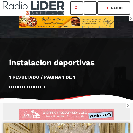
search
menu
play_arrow
RADIO
X
instalacion deportivas
1 RESULTADO / PÁGINA 1 DE 1
X