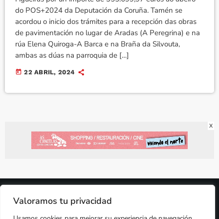
do POS+2024 da Deputación da Coruña. Tamén se
acordou o inicio dos trámites para a recepción das obras
de pavimentación no lugar de Aradas (A Peregrina) e na
rúa Elena Quiroga-A Barca e na Braña da Silvouta,
ambas as dúas na parroquia de […]
today
22 ABRIL, 2024
X
2024 © PROPIEDAD DE
DEZASETE MEDIA SL
- 97.7 FM
Valoramos tu privacidad
PRIVACIDAD
Usamos cookies para mejorar su experiencia de navegación,
COOKIES