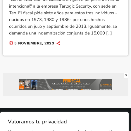
intencional" a la empresa Tarlogic Security, con sede en
Teo. El fiscal pide siete años para estos tres individuos -
nacidos en 1973, 1980 y 1986- por unos hechos
ocurridos en julio y septiembre de 2013. Igualmente, se
demanda una indemnización conjunta de 15.000 […]
today
5 NOVIEMBRE, 2023
X
2024 © PROPIEDAD DE
DEZASETE MEDIA SL
- 97.7 FM
Valoramos tu privacidad
PRIVACIDAD