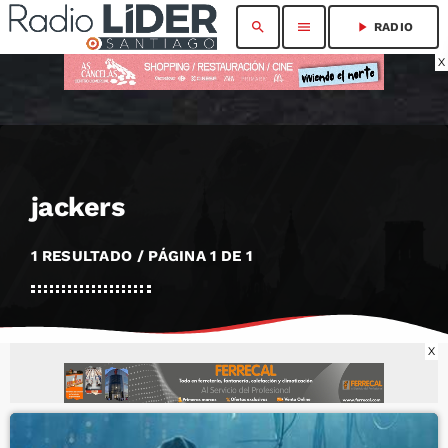
search
menu
play_arrow
RADIO
X
jackers
1 RESULTADO / PÁGINA 1 DE 1
X