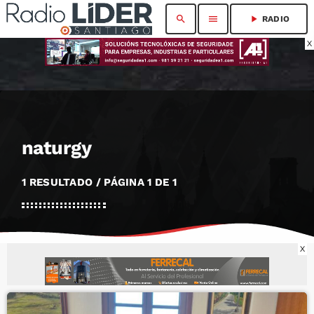
search
menu
play_arrow
RADIO
X
naturgy
1 RESULTADO / PÁGINA 1 DE 1
X