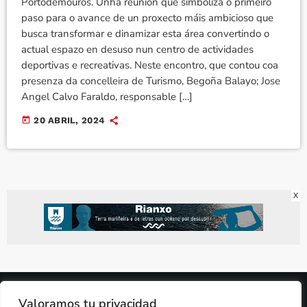
Portodemouros. Unha reunión que simboliza o primeiro
paso para o avance de un proxecto máis ambicioso que
busca transformar e dinamizar esta área convertindo o
actual espazo en desuso nun centro de actividades
deportivas e recreativas. Neste encontro, que contou coa
presenza da concelleira de Turismo, Begoña Balayo; Jose
Angel Calvo Faraldo, responsable […]
today
20 ABRIL, 2024
X
2024 © PROPIEDAD DE
DEZASETE MEDIA SL
- 97.7 FM
Valoramos tu privacidad