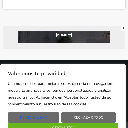
X
2024 © PROPIEDAD DE
DEZASETE MEDIA SL
- 97.7 FM
Valoramos tu privacidad
PRIVACIDAD
Usamos cookies para mejorar su experiencia de navegación,
COOKIES
AVISO LEGAL
mostrarle anuncios o contenidos personalizados y analizar
PUBLICIDAD
CONTACTO
nuestro tráfico. Al hacer clic en “Aceptar todo” usted da su
consentimiento a nuestro uso de las cookies.
PERSONALIZAR
RECHAZAR TODO
Radio Líder Santiago – 97.7Fm
ACEPTAR TODO