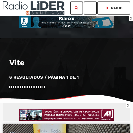
search
menu
play_arrow
RADIO
X
Vite
6 RESULTADOS / PÁGINA 1 DE 1
X