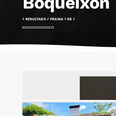
Boqueixon
1 RESULTADO / PÁGINA 1 DE 1
BOQUEIXON
label