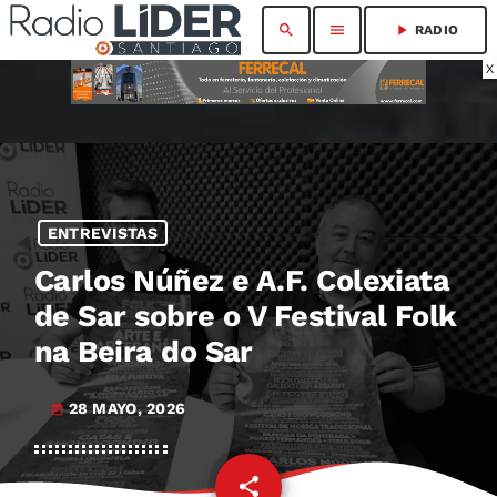
search
menu
play_arrow
RADIO
X
ENTREVISTAS
Carlos Núñez e A.F. Colexiata
de Sar sobre o V Festival Folk
na Beira do Sar
28 MAYO, 2026
today
share
email