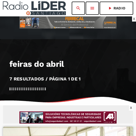
search
menu
play_arrow
RADIO
X
feiras do abril
7 RESULTADOS / PÁGINA 1 DE 1
X