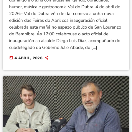
domingo e o luns con artesanía, gando, obradoiros,
humor, música e gastronomía Val do Dubra, 4 de abril de
2026.– Val do Dubra vén de dar comezo a unha nova
edición das Feiras do Abril coa inauguración oficial
celebrada esta mañá no espazo público de San Lourenzo
de Bembibre. Ás 12:00 celebrouse o acto oficial de
inauguración co alcalde Diego Luis Díaz, acompañado do
subdelegado do Goberno Julio Abade, do […]
today
4 ABRIL, 2026