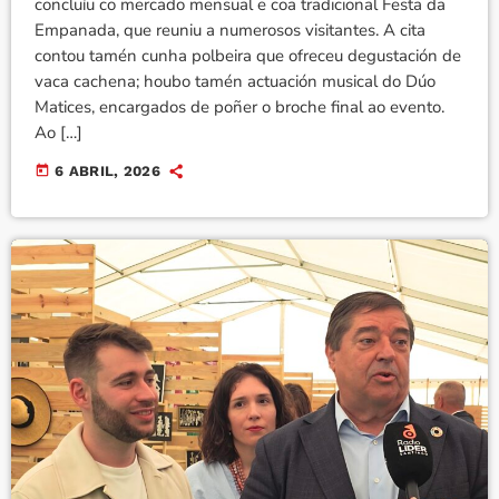
concluíu co mercado mensual e coa tradicional Festa da
Empanada, que reuniu a numerosos visitantes. A cita
contou tamén cunha polbeira que ofreceu degustación de
vaca cachena; houbo tamén actuación musical do Dúo
Matices, encargados de poñer o broche final ao evento.
Ao […]
today
6 ABRIL, 2026