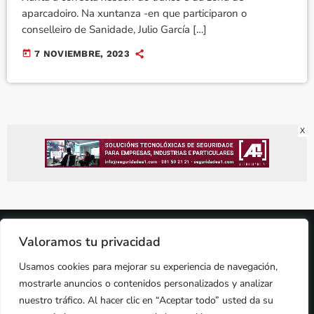
aparcadoiro. Na xuntanza -en que participaron o
conselleiro de Sanidade, Julio García […]
today
7 NOVIEMBRE, 2023
X
2024 © PROPIEDAD DE
DEZASETE MEDIA SL
- 97.7 FM
Valoramos tu privacidad
PRIVACIDAD
Usamos cookies para mejorar su experiencia de navegación,
COOKIES
AVISO LEGAL
mostrarle anuncios o contenidos personalizados y analizar
PUBLICIDAD
CONTACTO
nuestro tráfico. Al hacer clic en “Aceptar todo” usted da su