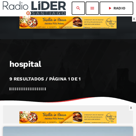
search
menu
play_arrow
RADIO
X
hospital
9 RESULTADOS / PÁGINA 1 DE 1
X