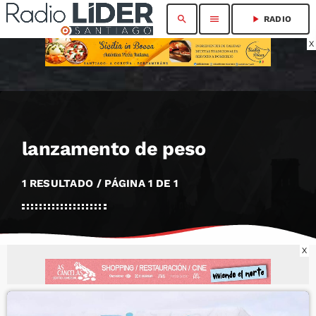
search
menu
play_arrow
RADIO
X
lanzamento de peso
1 RESULTADO / PÁGINA 1 DE 1
X