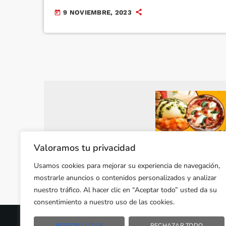
e teatro relacionados coa celebración de
9 NOVIEMBRE, 2023
today
Santa Icía e coa conmemoración do Día
internacional da eliminación da violencia
contra a muller O alcalde e concelleiro de
Cultura e Normalización Lingüística, Blas
García, dixo “Ames é un referente a nivel
cultural na contorna, polo que temos que
seguir […]
Valoramos tu privacidad
Usamos cookies para mejorar su experiencia de navegación,
mostrarle anuncios o contenidos personalizados y analizar
nuestro tráfico. Al hacer clic en “Aceptar todo” usted da su
consentimiento a nuestro uso de las cookies.
PERSONALIZAR
RECHAZAR TODO