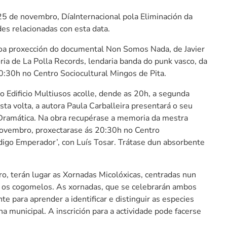
 25 de novembro, DíaInternacional pola Eliminación da
des relacionadas con esta data.
coa proxección do documental Non Somos Nada, de Javier
ia de La Polla Records, lendaria banda do punk vasco, da
0:30h no Centro Sociocultural Mingos de Pita.
 Edificio Multiusos acolle, dende as 20h, a segunda
sta volta, a autora Paula Carballeira presentará o seu
a Dramática. Na obra recupérase a memoria da mestra
novembro, proxectarase ás 20:30h no Centro
ódigo Emperador’, con Luís Tosar. Trátase dun absorbente
, terán lugar as Xornadas Micolóxicas, centradas nun
 os cogomelos. As xornadas, que se celebrarán ambos
te para aprender a identificar e distinguir as especies
 municipal. A inscrición para a actividade pode facerse