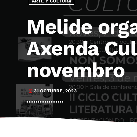
ARTE Y CULTURA
Melide org
Axenda Cul
novembro
31 OCTUBRE, 2023
today