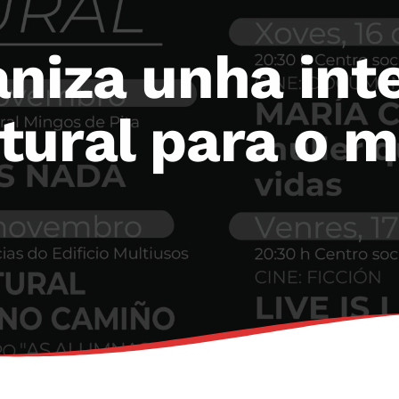
aniza unha int
tural para o m