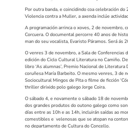
Por outra banda, e coincidindo coa celebración do
Violencia contra a Muller, a axenda inclúe activida
A programación arrinca o xoves, 2 de novembro, 
Corcuera. O documental percorre 40 anos de histor
man do seu vocalista, Evaristo Páramos. Será ás 2
O venres 3 de novembro, a Sala de Conferencias do
edición do Ciclo Cultural Literatura no Camiño. De
libro ‘As alumnas’, Premio Nacional de Literatur
coruñesa María Barbeito. O mesmo venres, 3 de 
Sociocultural Mingos de Pita o filme de ficción ‘C
thriller dirixido polo galego Jorge Coira.
O sábado 4, e novamente o sábado 18 de novembro
dos grandes produtos do outono galego como son
días entre as 10h e as 14h, incluirán saídas ao mon
comestibles e velenosas que se atopan na contorna
no departamento de Cultura do Concello.