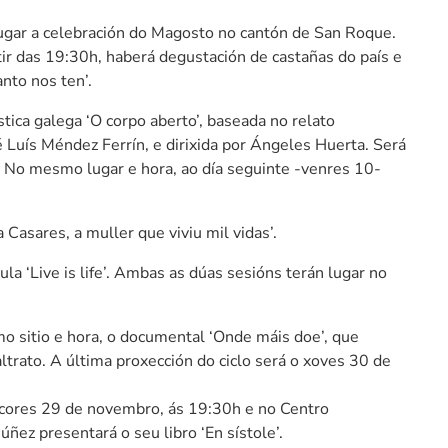
ugar a celebración do Magosto no cantón de San Roque.
ir das 19:30h, haberá degustación de castañas do país e
nto nos ten’.
tica galega ‘O corpo aberto’, baseada no relato
é Luís Méndez Ferrín, e dirixida por Ángeles Huerta. Será
. No mesmo lugar e hora, ao día seguinte -venres 10-
Casares, a muller que viviu mil vidas’.
la ‘Live is life’. Ambas as dúas sesións terán lugar no
o sitio e hora, o documental ‘Onde máis doe’, que
altrato. A última proxección do ciclo será o xoves 30 de
cores 29 de novembro, ás 19:30h e no Centro
ñez presentará o seu libro ‘En sístole’.