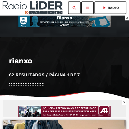
search
menu
play_arrow
RADIO
X
rianxo
62 RESULTADOS / PÁGINA 1 DE 7
X