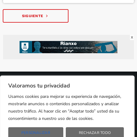
navigate_next
SIGUIENTE
X
2024 © PROPIEDAD DE
DEZASETE MEDIA SL
- 97.7 FM
Valoramos tu privacidad
PRIVACIDAD
Usamos cookies para mejorar su experiencia de navegación,
COOKIES
AVISO LEGAL
mostrarle anuncios o contenidos personalizados y analizar
PUBLICIDAD
nuestro tráfico. Al hacer clic en “Aceptar todo” usted da su
CONTACTO
consentimiento a nuestro uso de las cookies.
PERSONALIZAR
RECHAZAR TODO