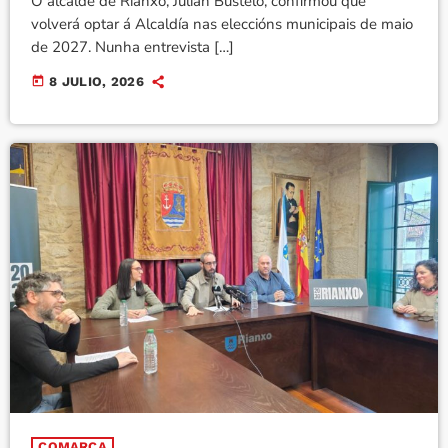
O alcalde de Rianxo, Julián Bustelo, confirmou que
volverá optar á Alcaldía nas eleccións municipais de maio
de 2027. Nunha entrevista […]
today
8 JULIO, 2026
COMARCA