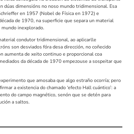
en dúas dimensións no noso mundo tridimensional. Esa
 Schrieffer en 1957 (Nobel de Física en 1972) e
 década de 1970, na superficie que separa un material
n mundo inexplorado.
terial condutor tridimensional, ao aplicarlle
óns son desviados fóra desa dirección, no coñecido
n aumenta de xeito continuo e proporcional coa
 mediados da década de 1970 empezouse a sospeitar que
experimento que amosaba que algo estraño ocorría; pero
rmar a existencia do chamado ‘efecto Hall cuántico’: a
umento do campo magnético, senón que se detén para
ción a saltos.