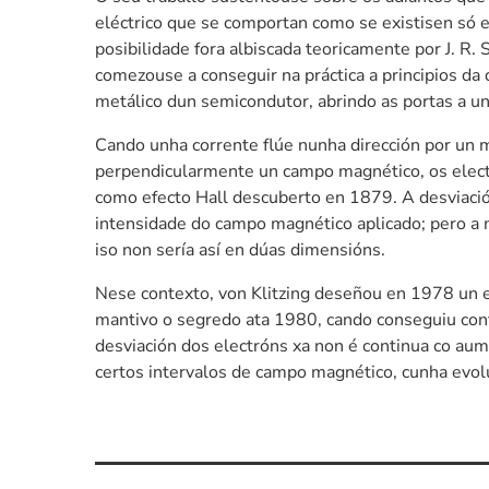
eléctrico que se comportan como se existisen só 
posibilidade fora albiscada teoricamente por J. R.
comezouse a conseguir na práctica a principios da
metálico dun semicondutor, abrindo as portas a u
Cando unha corrente flúe nunha dirección por un ma
perpendicularmente un campo magnético, os electr
como efecto Hall descuberto en 1879. A desviació
intensidade do campo magnético aplicado; pero a
iso non sería así en dúas dimensións.
Nese contexto, von Klitzing deseñou en 1978 un 
mantivo o segredo ata 1980, cando conseguiu confi
desviación dos electróns xa non é continua co a
certos intervalos de campo magnético, cunha evolu