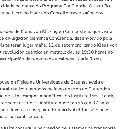
a cidade no marco do Programa ConCiencia. O científico
ou no Libro de Honra do Concello tras o saúdo dos
ividades de Klaus von Klitzing en Compostela, que visita
e divulgación científica ConCiencia, desenvolvido pola
visita terán lugar mañá, 12 de setembro, cando Klaus von
‘A revolución cuántica en metroloxía’, ás 19:30 horas no
articipación da tenenta de alcaldesa, María Rozas.
ciouse en Física na Universidade de Braunschweig e
ral realizou períodos de investigación no Clarendon
io de altos campos magnéticos do Instituto Max Planck,
 precisamente neste instituto onde tan só con 37 anos
que o levou a conseguir o Premio Nobel tan só 5 anos
ola súa contribución.
a física conseguiu na creación de sistemas de transporte