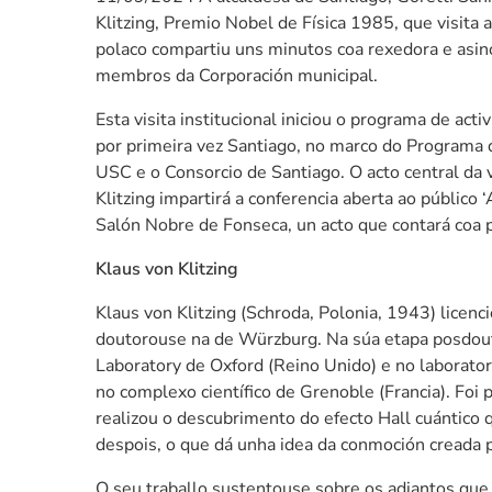
Klitzing, Premio Nobel de Física 1985, que visita 
polaco compartiu uns minutos coa rexedora e asin
membros da Corporación municipal.
Esta visita institucional iniciou o programa de act
por primeira vez Santiago, no marco do Programa d
USC e o Consorcio de Santiago. O acto central da 
Klitzing impartirá a conferencia aberta ao público 
Salón Nobre de Fonseca, un acto que contará coa p
Klaus von Klitzing
Klaus von Klitzing (Schroda, Polonia, 1943) licen
doutorouse na de Würzburg. Na súa etapa posdouto
Laboratory de Oxford (Reino Unido) e no laborator
no complexo científico de Grenoble (Francia). Foi
realizou o descubrimento do efecto Hall cuántico 
despois, o que dá unha idea da conmoción creada p
O seu traballo sustentouse sobre os adiantos que 