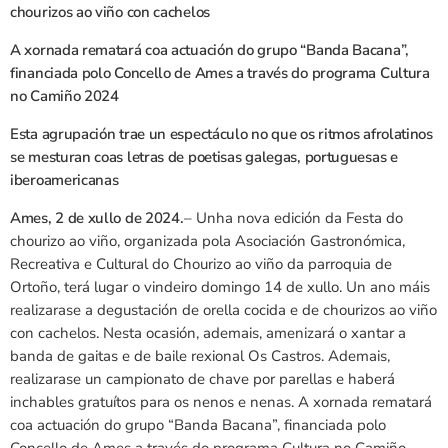
chourizos ao viño con cachelos
A xornada rematará coa actuación do grupo “Banda Bacana”,
financiada polo Concello de Ames a través do programa Cultura
no Camiño 2024
Esta agrupación trae un espectáculo no que os ritmos afrolatinos
se mesturan coas letras de poetisas galegas, portuguesas e
iberoamericanas
Ames, 2 de xullo de 2024.
– Unha nova edición da Festa do
chourizo ao viño, organizada pola Asociación Gastronómica,
Recreativa e Cultural do Chourizo ao viño da parroquia de
Ortoño, terá lugar o vindeiro domingo 14 de xullo. Un ano máis
realizarase a degustación de orella cocida e de chourizos ao viño
con cachelos. Nesta ocasión, ademais, amenizará o xantar a
banda de gaitas e de baile rexional Os Castros. Ademais,
realizarase un campionato de chave por parellas e haberá
inchables gratuítos para os nenos e nenas. A xornada rematará
coa actuación do grupo “Banda Bacana”, financiada polo
Concello de Ames a través do programa Cultura no Camiño