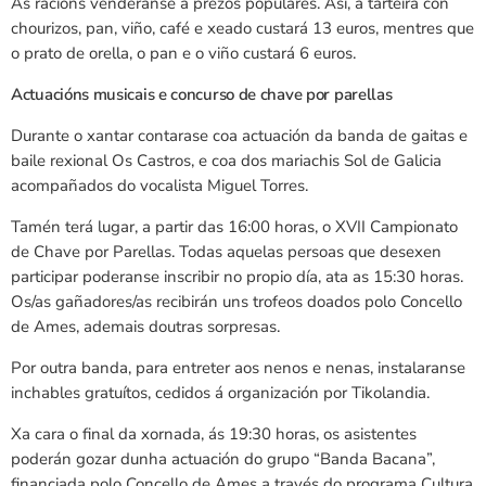
As racións venderanse a prezos populares. Así, a tarteira con
chourizos, pan, viño, café e xeado custará 13 euros, mentres que
o prato de orella, o pan e o viño custará 6 euros.
Actuacións musicais e concurso de chave por parellas
Durante o xantar contarase coa actuación da banda de gaitas e
baile rexional Os Castros, e coa dos mariachis Sol de Galicia
acompañados do vocalista Miguel Torres.
Tamén terá lugar, a partir das 16:00 horas, o XVII Campionato
de Chave por Parellas. Todas aquelas persoas que desexen
participar poderanse inscribir no propio día, ata as 15:30 horas.
Os/as gañadores/as recibirán uns trofeos doados polo Concello
de Ames, ademais doutras sorpresas.
Por outra banda, para entreter aos nenos e nenas, instalaranse
inchables gratuítos, cedidos á organización por Tikolandia.
Xa cara o final da xornada, ás 19:30 horas, os asistentes
poderán gozar dunha actuación do grupo “Banda Bacana”,
financiada polo Concello de Ames a través do programa Cultura