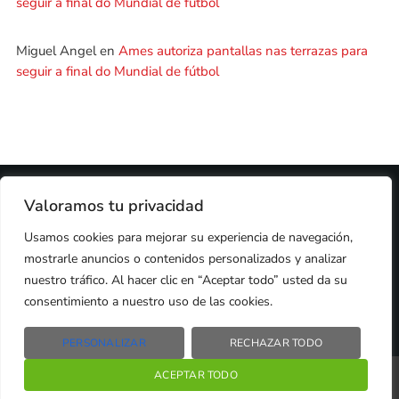
seguir a final do Mundial de fútbol
Miguel Angel
en
Ames autoriza pantallas nas terrazas para
seguir a final do Mundial de fútbol
2024 © PROPIEDAD DE
DEZASETE MEDIA SL
- 97.7 FM
Valoramos tu privacidad
PRIVACIDAD
Usamos cookies para mejorar su experiencia de navegación,
COOKIES
AVISO LEGAL
mostrarle anuncios o contenidos personalizados y analizar
PUBLICIDAD
CONTACTO
nuestro tráfico. Al hacer clic en “Aceptar todo” usted da su
consentimiento a nuestro uso de las cookies.
PERSONALIZAR
RECHAZAR TODO
Radio Líder Santiago – 97.7Fm
ACEPTAR TODO
play_arrow
keyboard_arrow_right
Santiago de Compostela