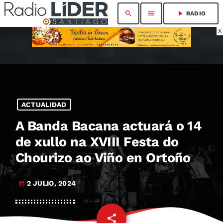
search
menu
play_arrow
RADIO
X
ACTUALIDAD
A Banda Bacana actuará o 14
de xullo na XVIII Festa do
Chourizo ao Viño en Ortoño
2 JULIO, 2024
today
share
email