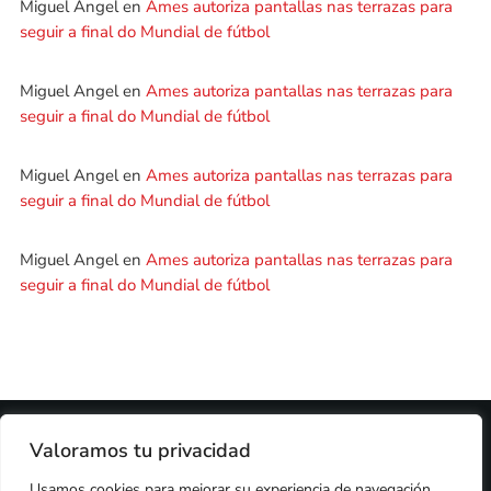
Miguel Angel
en
Ames autoriza pantallas nas terrazas para
seguir a final do Mundial de fútbol
Miguel Angel
en
Ames autoriza pantallas nas terrazas para
seguir a final do Mundial de fútbol
Miguel Angel
en
Ames autoriza pantallas nas terrazas para
seguir a final do Mundial de fútbol
Miguel Angel
en
Ames autoriza pantallas nas terrazas para
seguir a final do Mundial de fútbol
2024 © PROPIEDAD DE
DEZASETE MEDIA SL
- 97.7 FM
Valoramos tu privacidad
PRIVACIDAD
Usamos cookies para mejorar su experiencia de navegación,
COOKIES