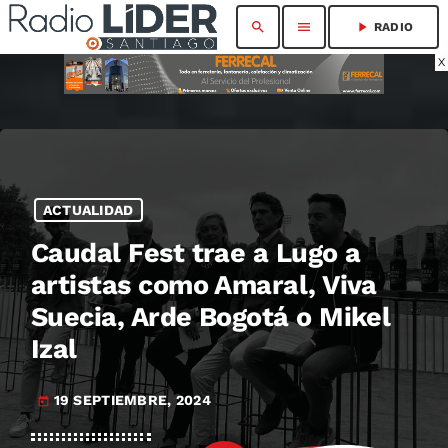
search
menu
play_arrow
RADIO
X
ACTUALIDAD
Caudal Fest trae a Lugo a
artistas como Amaral, Viva
Suecia, Arde Bogotá o Mikel
Izal
19 SEPTIEMBRE, 2024
today