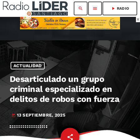
search
menu
play_arrow
RADIO
X
ACTUALIDAD
Desarticulado un grupo
criminal especializado en
delitos de robos con fuerza
13 SEPTIEMBRE, 2025
today
share
email