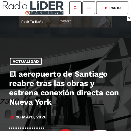
search
menu
play_arrow
RADIO
X
ACTUALIDAD
El aeropuerto de Santiago
reabre tras las obras y
estrena conexión directa con
Nueva York
28 MAYO, 2026
today