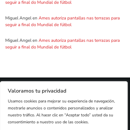
seguir a final do Mundial de fútbol
Miguel Angel
en
Ames autoriza pantallas nas terrazas para
seguir a final do Mundial de fútbol
Miguel Angel
en
Ames autoriza pantallas nas terrazas para
seguir a final do Mundial de fútbol
2024 © PROPIEDAD DE
DEZASETE MEDIA SL
- 97.7 FM
Valoramos tu privacidad
PRIVACIDAD
Usamos cookies para mejorar su experiencia de navegación,
COOKIES
AVISO LEGAL
mostrarle anuncios o contenidos personalizados y analizar
PUBLICIDAD
CONTACTO
nuestro tráfico. Al hacer clic en “Aceptar todo” usted da su
consentimiento a nuestro uso de las cookies.