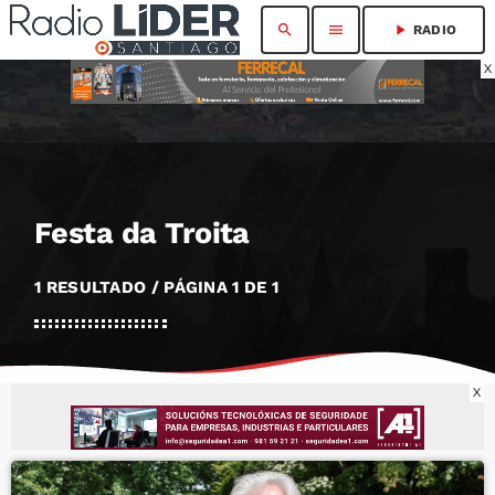
search
menu
play_arrow
RADIO
X
Festa da Troita
1 RESULTADO / PÁGINA 1 DE 1
X