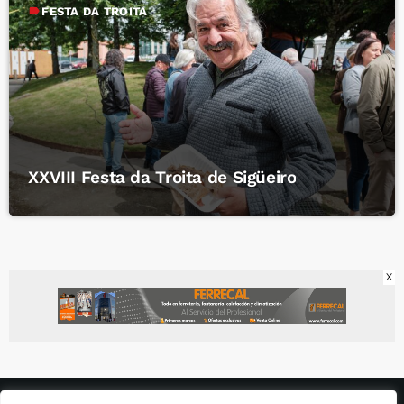
label
FESTA DA TROITA
XXVIII Festa da Troita de Sigüeiro
X