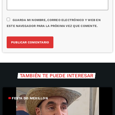
GUARDA MI NOMBRE, CORREO ELECTRÓNICO Y WEB EN
ESTE NAVEGADOR PARA LA PRÓXIMA VEZ QUE COMENTE.
TAMBIÉN TE PUEDE INTERESAR
label
FESTA DO MEXILLON