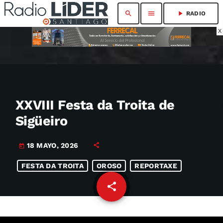
search
menu
play_arrow
RADIO
X
XXVIII Festa da Troita de
Sigüeiro
18 MAYO, 2026
today
FESTA DA TROITA
OROSO
REPORTAXE
share
email