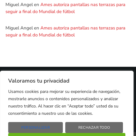
Miguel Angel
en
Ames autoriza pantallas nas terrazas para
seguir a final do Mundial de fútbol
Miguel Angel
en
Ames autoriza pantallas nas terrazas para
seguir a final do Mundial de fútbol
2024 © PROPIEDAD DE
DEZASETE MEDIA SL
- 97.7 FM
Valoramos tu privacidad
PRIVACIDAD
Usamos cookies para mejorar su experiencia de navegación,
COOKIES
AVISO LEGAL
mostrarle anuncios o contenidos personalizados y analizar
PUBLICIDAD
CONTACTO
nuestro tráfico. Al hacer clic en “Aceptar todo” usted da su
consentimiento a nuestro uso de las cookies.
PERSONALIZAR
RECHAZAR TODO