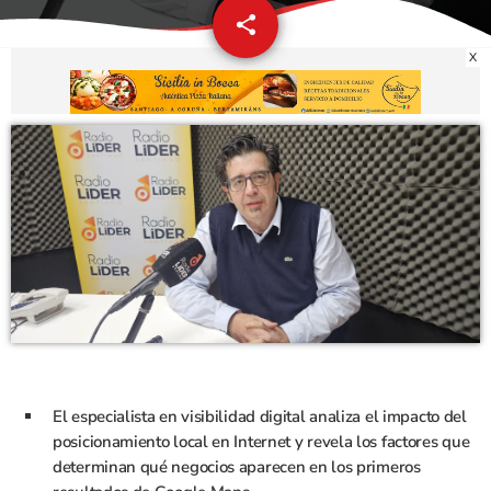
share
email
X
El especialista en visibilidad digital analiza el impacto del
posicionamiento local en Internet y revela los factores que
determinan qué negocios aparecen en los primeros