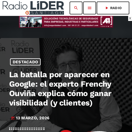
search
menu
play_arrow
RADIO
X
DESTACADO
La batalla por aparecer en
Google: el experto Frenchy
Ouviña explica cómo ganar
visibilidad (y clientes)
13 MARZO, 2026
today