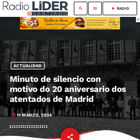
search
menu
play_arrow
RADIO
X
ACTUALIDAD
Minuto de silencio con
motivo do 20 aniversario dos
atentados de Madrid
11 MARZO, 2024
today
share
email