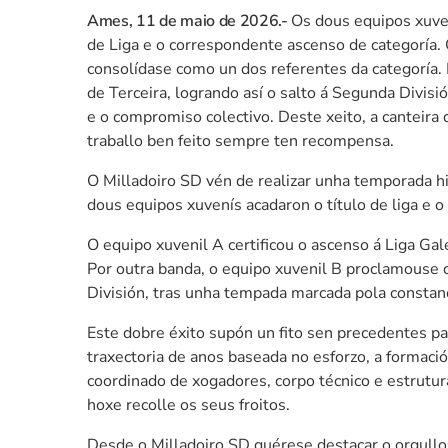
Ames, 11 de maio de 2026.-
Os dous equipos xuven
de Liga e o correspondente ascenso de categoría.
consolídase como un dos referentes da categoría.
de Terceira, logrando así o salto á Segunda Divisi
e o compromiso colectivo. Deste xeito, a canteir
traballo ben feito sempre ten recompensa.
O Milladoiro SD vén de realizar unha temporada hi
dous equipos xuvenís acadaron o título de liga e 
O equipo xuvenil A certificou o ascenso á Liga Ga
Por outra banda, o equipo xuvenil B proclamouse c
División, tras unha tempada marcada pola constanc
Este dobre éxito supón un fito sen precedentes p
traxectoria de anos baseada no esforzo, a formació
coordinado de xogadores, corpo técnico e estrutur
hoxe recolle os seus froitos.
Desde o Milladoiro SD quérese destacar o orgullo 