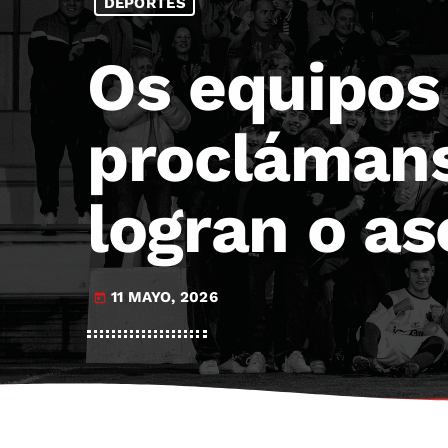
DEPORTES
Os equipos
proclámans
logran o a
11 MAYO, 2026
today