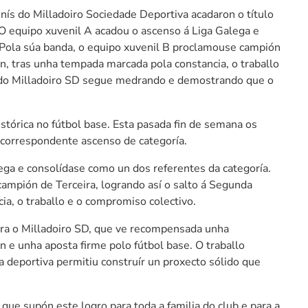
ís do Milladoiro Sociedade Deportiva acadaron o título
 O equipo xuvenil A acadou o ascenso á Liga Galega e
 Pola súa banda, o equipo xuvenil B proclamouse campión
ón, tras unha tempada marcada pola constancia, o traballo
a do Milladoiro SD segue medrando e demostrando que o
stórica no fútbol base. Esta pasada fin de semana os
o correspondente ascenso de categoría.
lega e consolídase como un dos referentes da categoría.
ampión de Terceira, logrando así o salto á Segunda
ia, o traballo e o compromiso colectivo.
ara o Milladoiro SD, que ve recompensada unha
n e unha aposta firme polo fútbol base. O traballo
a deportiva permitiu construír un proxecto sólido que
que supón este logro para toda a familia do club e para a