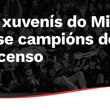
 xuvenís do Mi
e campións de
scenso