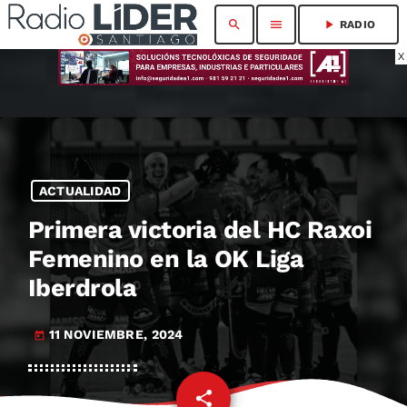
search
menu
play_arrow
RADIO
X
ACTUALIDAD
Primera victoria del HC Raxoi
Femenino en la OK Liga
Iberdrola
11 NOVIEMBRE, 2024
today
share
email