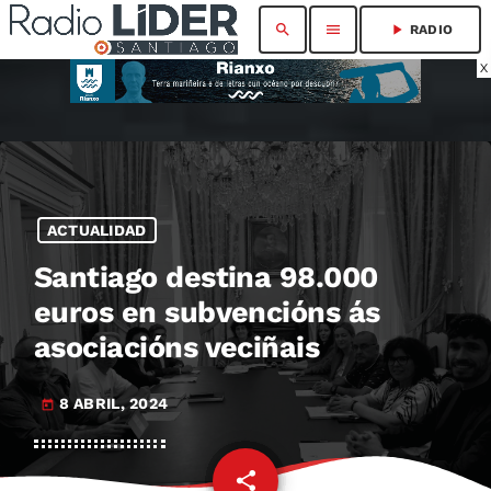
search
menu
play_arrow
RADIO
X
ACTUALIDAD
Santiago destina 98.000
euros en subvencións ás
asociacións veciñais
8 ABRIL, 2024
today
share
email