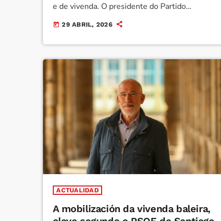
e de vivenda. O presidente do Partido
Popular de Santiago, Borja Verea, aproveitou
29 ABRIL, 2026
today
a súa intervención en Radio Líder para lanzar
unha mensaxe clara: a cidade precisa un
cambio de rumbo. Cun ton directo e sen
esquivar a polémica, o tamén previsible
candidato á alcaldía en 2027 fixo un […]
ACTUALIDAD
A mobilización da vivenda baleira,