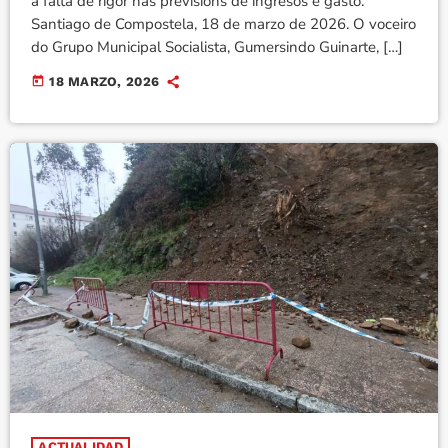
a falta de rigor nas previsións de ingresos e gasto.
Santiago de Compostela, 18 de marzo de 2026. O voceiro
do Grupo Municipal Socialista, Gumersindo Guinarte, […]
today
18 MARZO, 2026
ACTUALIDAD