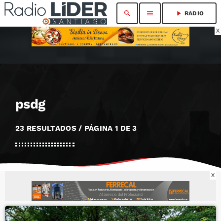
search
menu
play_arrow
RADIO
X
psdg
23 RESULTADOS / PÁGINA 1 DE 3
X