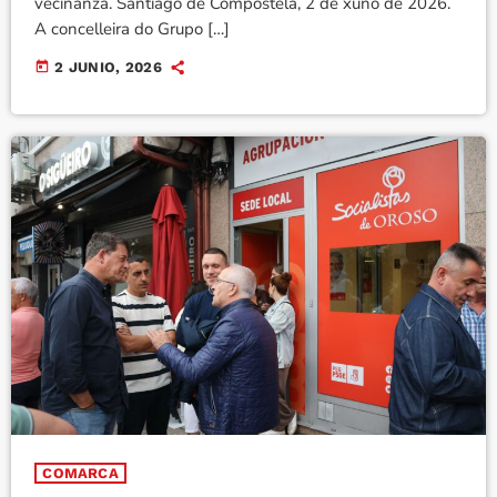
veciñanza. Santiago de Compostela, 2 de xuño de 2026.
A concelleira do Grupo […]
today
2 JUNIO, 2026
COMARCA