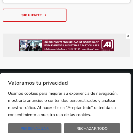
navigate_next
SIGUIENTE
X
2024 © PROPIEDAD DE
DEZASETE MEDIA SL
- 97.7 FM
Valoramos tu privacidad
PRIVACIDAD
Usamos cookies para mejorar su experiencia de navegación,
COOKIES
AVISO LEGAL
mostrarle anuncios o contenidos personalizados y analizar
PUBLICIDAD
nuestro tráfico. Al hacer clic en “Aceptar todo” usted da su
CONTACTO
consentimiento a nuestro uso de las cookies.
PERSONALIZAR
RECHAZAR TODO