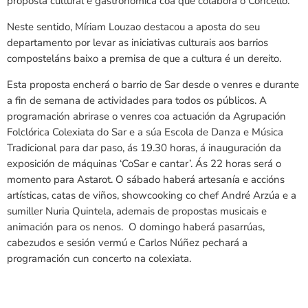
proposta cultural e gastronómica coa que colabora o Concello.
Neste sentido, Míriam Louzao destacou a aposta do seu
departamento por levar as iniciativas culturais aos barrios
composteláns baixo a premisa de que a cultura é un dereito.
Esta proposta encherá o barrio de Sar desde o venres e durante
a fin de semana de actividades para todos os públicos. A
programación abrirase o venres coa actuación da Agrupación
Folclórica Colexiata do Sar e a súa Escola de Danza e Música
Tradicional para dar paso, ás 19.30 horas, á inauguración da
exposición de máquinas ‘CoSar e cantar’. Ás 22 horas será o
momento para Astarot. O sábado haberá artesanía e accións
artísticas, catas de viños, showcooking co chef André Arzúa e a
sumiller Nuria Quintela, ademais de propostas musicais e
animación para os nenos. O domingo haberá pasarrúas,
cabezudos e sesión vermú e Carlos Núñez pechará a
programación cun concerto na colexiata.