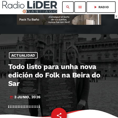
search
menu
play_arrow
RADIO
X
ACTUALIDAD
Todo listo para unha nova
edición do Folk na Beira do
Sar
3 JUNIO, 2026
today
share
email