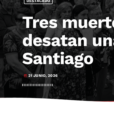
DESTACADO
Tres muert
desatan un
Santiago
21 JUNIO, 2026
today