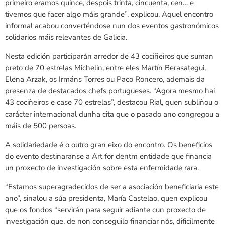
primeiro eramos quince, despois trinta, cincuenta, cen… e
tivemos que facer algo máis grande”, explicou. Aquel encontro
informal acabou converténdose nun dos eventos gastronómicos
solidarios máis relevantes de Galicia.
Nesta edición participarán arredor de 43 cociñeiros que suman
preto de 70 estrelas Michelin, entre eles Martín Berasategui,
Elena Arzak, os Irmáns Torres ou Paco Roncero, ademais da
presenza de destacados chefs portugueses. “Agora mesmo hai
43 cociñeiros e case 70 estrelas”, destacou Rial, quen subliñou o
carácter internacional dunha cita que o pasado ano congregou a
máis de 500 persoas.
A solidariedade é o outro gran eixo do encontro. Os beneficios
do evento destinaranse a Art for dentm entidade que financia
un proxecto de investigación sobre esta enfermidade rara.
“Estamos superagradecidos de ser a asociación beneficiaria este
ano”, sinalou a súa presidenta, María Castelao, quen explicou
que os fondos “servirán para seguir adiante cun proxecto de
investigación que, de non conseguilo financiar nós, dificilmente