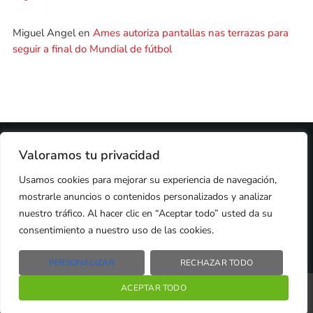
Miguel Angel
en
Ames autoriza pantallas nas terrazas para
seguir a final do Mundial de fútbol
2024 © PROPIEDAD DE
DEZASETE MEDIA SL
- 97.7 FM
Valoramos tu privacidad
PRIVACIDAD
Usamos cookies para mejorar su experiencia de navegación,
COOKIES
AVISO LEGAL
mostrarle anuncios o contenidos personalizados y analizar
PUBLICIDAD
CONTACTO
nuestro tráfico. Al hacer clic en “Aceptar todo” usted da su
consentimiento a nuestro uso de las cookies.
PERSONALIZAR
RECHAZAR TODO
Radio Líder Santiago – 97.7Fm
ACEPTAR TODO
play_arrow
keyboard_arrow_right
Santiago de Compostela