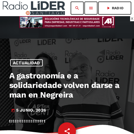
search
menu
play_arrow
RADIO
X
ACTUALIDAD
A gastronomía e a
solidariedade volven darse a
man en Negreira
5 JUNIO, 2026
today
share
email