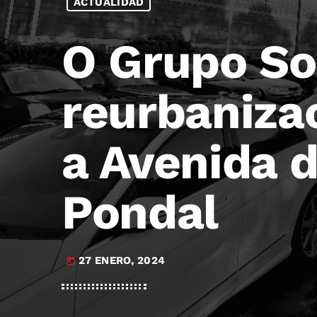
ACTUALIDAD
O Grupo So
reurbaniza
a Avenida d
Pondal
27 ENERO, 2024
today