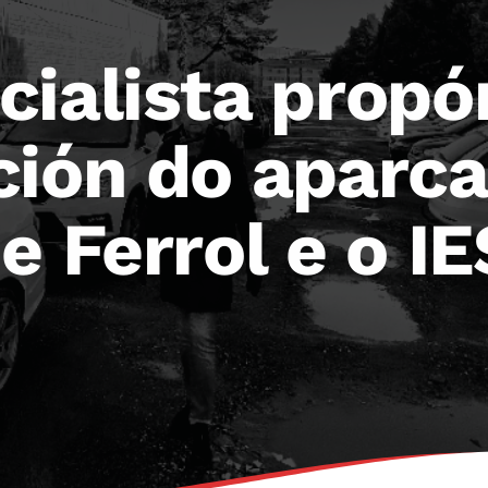
cialista propó
ción do aparca
e Ferrol e o I