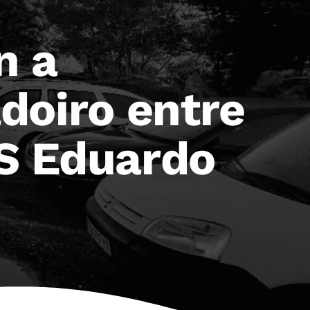
n a
doiro entre
ES Eduardo