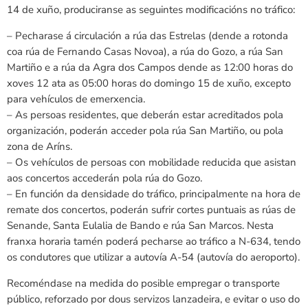
14 de xuño, produciranse as seguintes modificacións no tráfico:
– Pecharase á circulación a rúa das Estrelas (dende a rotonda
coa rúa de Fernando Casas Novoa), a rúa do Gozo, a rúa San
Martiño e a rúa da Agra dos Campos dende as 12:00 horas do
xoves 12 ata as 05:00 horas do domingo 15 de xuño, excepto
para vehículos de emerxencia.
– As persoas residentes, que deberán estar acreditados pola
organización, poderán acceder pola rúa San Martiño, ou pola
zona de Aríns.
– Os vehículos de persoas con mobilidade reducida que asistan
aos concertos accederán pola rúa do Gozo.
– En función da densidade do tráfico, principalmente na hora de
remate dos concertos, poderán sufrir cortes puntuais as rúas de
Senande, Santa Eulalia de Bando e rúa San Marcos. Nesta
franxa horaria tamén poderá pecharse ao tráfico a N-634, tendo
os condutores que utilizar a autovía A-54 (autovía do aeroporto).
Recoméndase na medida do posible empregar o transporte
público, reforzado por dous servizos lanzadeira, e evitar o uso do