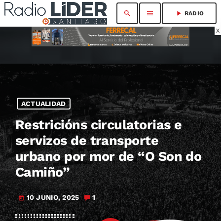
search
menu
play_arrow
RADIO
X
ACTUALIDAD
Restricións circulatorias e
servizos de transporte
urbano por mor de “O Son do
Camiño”
10 JUNIO, 2025
1
today