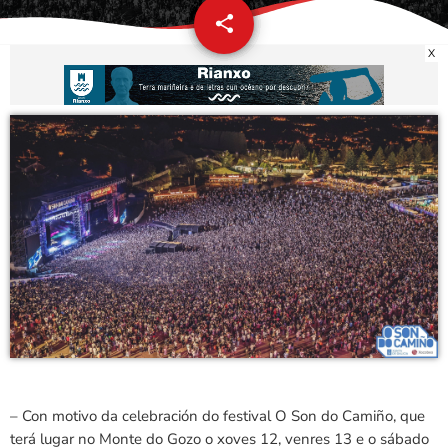
share
email
X
– Con motivo da celebración do festival O Son do Camiño, que
terá lugar no Monte do Gozo o xoves 12, venres 13 e o sábado