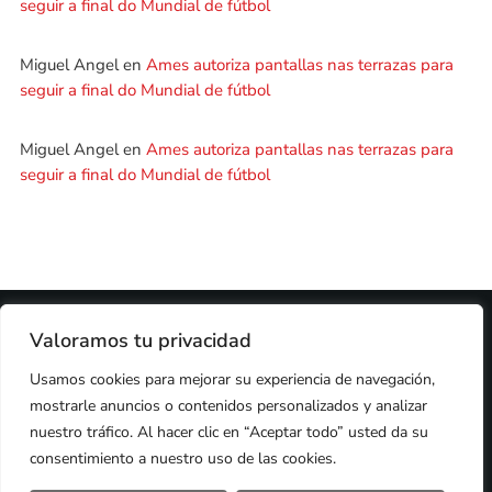
seguir a final do Mundial de fútbol
Miguel Angel
en
Ames autoriza pantallas nas terrazas para
seguir a final do Mundial de fútbol
Miguel Angel
en
Ames autoriza pantallas nas terrazas para
seguir a final do Mundial de fútbol
2024 © PROPIEDAD DE
DEZASETE MEDIA SL
- 97.7 FM
Valoramos tu privacidad
PRIVACIDAD
Usamos cookies para mejorar su experiencia de navegación,
COOKIES
AVISO LEGAL
mostrarle anuncios o contenidos personalizados y analizar
PUBLICIDAD
CONTACTO
nuestro tráfico. Al hacer clic en “Aceptar todo” usted da su
consentimiento a nuestro uso de las cookies.