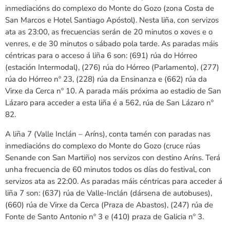
inmediacións do complexo do Monte do Gozo (zona Costa de
San Marcos e Hotel Santiago Apóstol). Nesta liña, con servizos
ata as 23:00, as frecuencias serán de 20 minutos o xoves e o
venres, e de 30 minutos o sábado pola tarde. As paradas máis
céntricas para o acceso á liña 6 son: (691) rúa do Hórreo
(estación Intermodal), (276) rúa do Hórreo (Parlamento), (277)
rúa do Hórreo nº 23, (228) rúa da Ensinanza e (662) rúa da
Virxe da Cerca nº 10. A parada máis próxima ao estadio de San
Lázaro para acceder a esta liña é a 562, rúa de San Lázaro nº
82.
A liña 7 (Valle Inclán – Aríns), conta tamén con paradas nas
inmediacións do complexo do Monte do Gozo (cruce rúas
Senande con San Martiño) nos servizos con destino Aríns. Terá
unha frecuencia de 60 minutos todos os días do festival, con
servizos ata as 22:00. As paradas máis céntricas para acceder á
liña 7 son: (637) rúa de Valle-Inclán (dársena de autobuses),
(660) rúa de Virxe da Cerca (Praza de Abastos), (247) rúa de
Fonte de Santo Antonio nº 3 e (410) praza de Galicia nº 3.