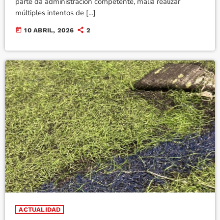
parte da administración competente, malia realizar
múltiples intentos de […]
today
10 ABRIL, 2026
2
ACTUALIDAD