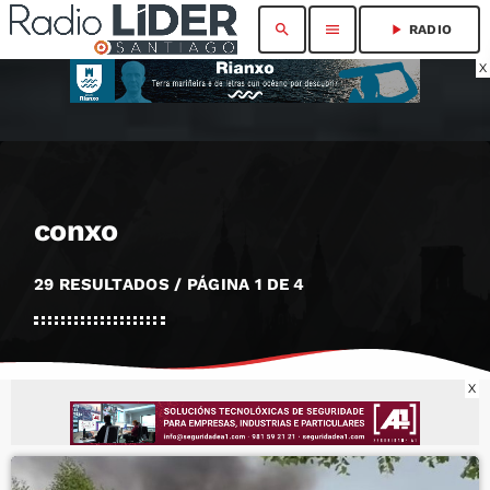
search
menu
play_arrow
RADIO
X
conxo
29 RESULTADOS / PÁGINA 1 DE 4
X