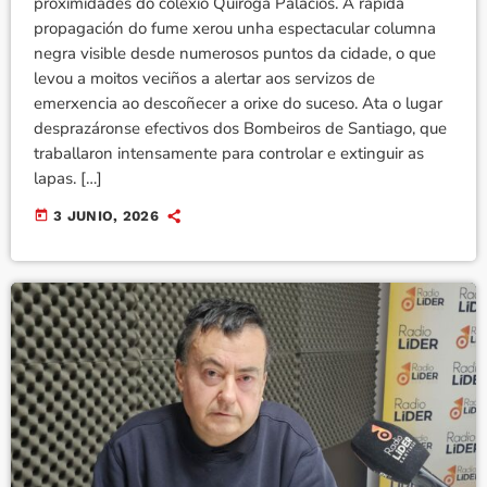
proximidades do colexio Quiroga Palacios. A rápida
propagación do fume xerou unha espectacular columna
negra visible desde numerosos puntos da cidade, o que
levou a moitos veciños a alertar aos servizos de
emerxencia ao descoñecer a orixe do suceso. Ata o lugar
desprazáronse efectivos dos Bombeiros de Santiago, que
traballaron intensamente para controlar e extinguir as
lapas. […]
today
3 JUNIO, 2026