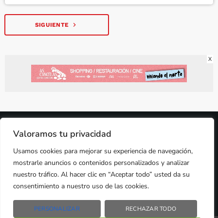
navigate_next
SIGUIENTE
X
2024 © PROPIEDAD DE
DEZASETE MEDIA SL
- 97.7 FM
Valoramos tu privacidad
PRIVACIDAD
Usamos cookies para mejorar su experiencia de navegación,
COOKIES
AVISO LEGAL
mostrarle anuncios o contenidos personalizados y analizar
PUBLICIDAD
CONTACTO
nuestro tráfico. Al hacer clic en “Aceptar todo” usted da su
consentimiento a nuestro uso de las cookies.
PERSONALIZAR
RECHAZAR TODO