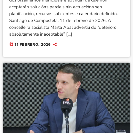
dos orzamentos municipais e advirten de que non
aceptarán solucións parciais nin actuacións sen
planificación, recursos suficientes e calendario definido.
Santiago de Compostela, 11 de febreiro de 2026. A
concelleira socialista Marta Abal advertiu do “deterioro
absolutamente inaceptable” […]
today
11 FEBRERO, 2026