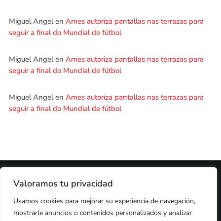
Miguel Angel
en
Ames autoriza pantallas nas terrazas para
seguir a final do Mundial de fútbol
Miguel Angel
en
Ames autoriza pantallas nas terrazas para
seguir a final do Mundial de fútbol
Miguel Angel
en
Ames autoriza pantallas nas terrazas para
seguir a final do Mundial de fútbol
2024 © PROPIEDAD DE
DEZASETE MEDIA SL
- 97.7 FM
Valoramos tu privacidad
PRIVACIDAD
Usamos cookies para mejorar su experiencia de navegación,
COOKIES
AVISO LEGAL
mostrarle anuncios o contenidos personalizados y analizar
PUBLICIDAD