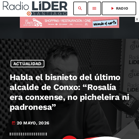
search
menu
play_arrow
RADIO
X
ACTUALIDAD
Habla el bisnieto del último
alcalde de Conxo: “Rosalía
era conxense, no picheleira ni
padronesa”
20 MAYO, 2026
today