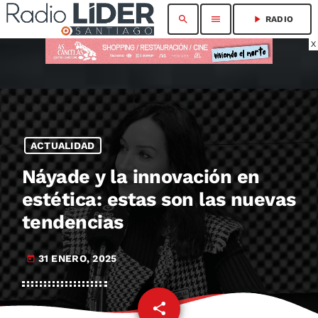
search
menu
play_arrow
RADIO
X
ACTUALIDAD
Náyade y la innovación en
estética: estas son las nuevas
tendencias
31 ENERO, 2025
today
share
email