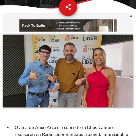
share
email
X
O alcalde Anxo Arca e a concelleira Chus Campos
repasaron en Radio Líder Santiago a axenda municipal, o