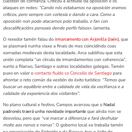
cuestión de confianza. Criticou a actitude da oposición e os
ataques en redes:
“Cando nós estabamos na oposición eramos
críticos, pero sempre con cortesía e dando a cara. Como a
oposición non pode atacarnos polo traballo, o fan con
descalificacións persoais dende perfís falsos»
, lamenta.
O rexedor tamén falou do
irmanamento con Arjonilla (Jaén)
, que
se plasmará nunha viaxe a finais de mes coincidindo coas
xornadas medievais desta localidade. Arca subliñou que esta
unión completa “un círculo de irmandamentos con coherencia”,
xunto a Rianxo, Santiago e outras localidades galegas. Tamén
puxo en valor o
contacto fluído co Concello de Santiago
para
afrontar o reto común da xestión do éxito turístico:
“Temos que
buscar un equilibrio entre a calidade de vida da veciñanza e a
calidade da experiencia dos visitantes”
.
No plano cultural e festivo, Campos avanzou que o
Nadal
padronés traerá unha novidade importante
que aínda non se
desvelou, pero que
“vai marcar a diferenza e fará desfrutar
moito aos nenos e nenas”
. O goberno local xa traballa tamén
na organización do Entroido e da Pascua, tras o éxito de