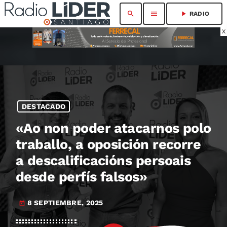
search
menu
play_arrow
RADIO
X
DESTACADO
«Ao non poder atacarnos polo
traballo, a oposición recorre
a descalificacións persoais
desde perfís falsos»
8 SEPTIEMBRE, 2025
today