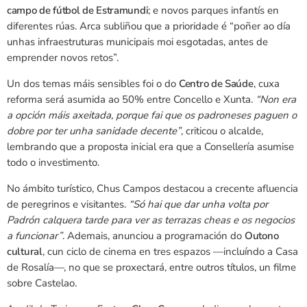
campo de fútbol de Estramundi
; e novos parques infantís en
diferentes rúas. Arca subliñou que a prioridade é “poñer ao día
unhas infraestruturas municipais moi esgotadas, antes de
emprender novos retos”.
Un dos temas máis sensibles foi o do
Centro de Saúde
, cuxa
reforma será asumida ao 50% entre Concello e Xunta.
“Non era
a opción máis axeitada, porque fai que os padroneses paguen o
dobre por ter unha sanidade decente”
, criticou o alcalde,
lembrando que a proposta inicial era que a Consellería asumise
todo o investimento.
No ámbito turístico, Chus Campos destacou a crecente afluencia
de peregrinos e visitantes.
“Só hai que dar unha volta por
Padrón calquera tarde para ver as terrazas cheas e os negocios
a funcionar”
. Ademais, anunciou a programación do
Outono
cultural
, cun ciclo de cinema en tres espazos —incluíndo a Casa
de Rosalía—, no que se proxectará, entre outros títulos, un filme
sobre Castelao.