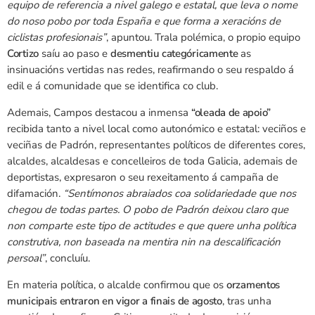
equipo de referencia a nivel galego e estatal, que leva o nome
do noso pobo por toda España e que forma a xeracións de
ciclistas profesionais”
, apuntou. Trala polémica, o propio equipo
Cortizo
saíu ao paso e
desmentiu categóricamente
as
insinuacións vertidas nas redes, reafirmando o seu respaldo á
edil e á comunidade que se identifica co club.
Ademais, Campos destacou a inmensa
“oleada de apoio”
recibida tanto a nivel local como autonómico e estatal: veciños e
veciñas de Padrón, representantes políticos de diferentes cores,
alcaldes, alcaldesas e concelleiros de toda Galicia, ademais de
deportistas, expresaron o seu rexeitamento á campaña de
difamación.
“Sentímonos abraiados coa solidariedade que nos
chegou de todas partes. O pobo de Padrón deixou claro que
non comparte este tipo de actitudes e que quere unha política
construtiva, non baseada na mentira nin na descalificación
persoal”
, concluíu.
En materia política, o alcalde confirmou que os
orzamentos
municipais entraron en vigor a finais de agosto
, tras unha