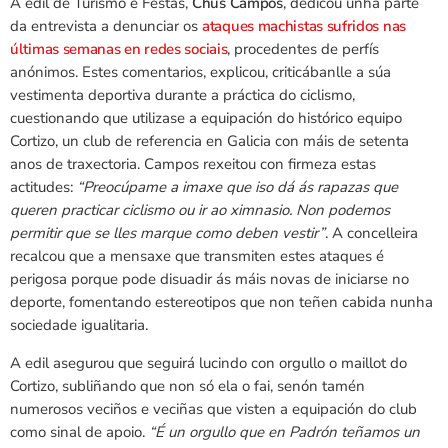
A edil de Turismo e Festas,
Chus Campos
, dedicou unha parte
da entrevista a denunciar os
ataques machistas sufridos nas
últimas semanas en redes sociais
, procedentes de perfís
anónimos. Estes comentarios, explicou, criticábanlle a súa
vestimenta deportiva durante a práctica do ciclismo,
cuestionando que utilizase a equipación do histórico equipo
Cortizo, un club de referencia en Galicia con máis de setenta
anos de traxectoria. Campos rexeitou con firmeza estas
actitudes:
“Preocúpame a imaxe que iso dá ás rapazas que
queren practicar ciclismo ou ir ao ximnasio. Non podemos
permitir que se lles marque como deben vestir”
. A concelleira
recalcou que a mensaxe que transmiten estes ataques é
perigosa porque pode disuadir ás máis novas de iniciarse no
deporte, fomentando estereotipos que non teñen cabida nunha
sociedade igualitaria.
A edil asegurou que seguirá lucindo con orgullo o maillot do
Cortizo, subliñando que non só ela o fai, senón tamén
numerosos veciños e veciñas que visten a equipación do club
como sinal de apoio.
“É un orgullo que en Padrón teñamos un