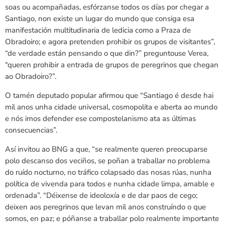
soas ou acompañadas, esfórzanse todos os días por chegar a
Santiago, non existe un lugar do mundo que consiga esa
manifestación multitudinaria de ledicia como a Praza de
Obradoiro; e agora pretenden prohibir os grupos de visitantes”,
“de verdade están pensando o que din?” preguntouse Verea,
“queren prohibir a entrada de grupos de peregrinos que chegan
ao Obradoiro?”.
O tamén deputado popular afirmou que “Santiago é desde hai
mil anos unha cidade universal, cosmopolita e aberta ao mundo
e nós imos defender ese compostelanismo ata as últimas
consecuencias”.
Así invitou ao BNG a que, “se realmente queren preocuparse
polo descanso dos veciños, se poñan a traballar no problema
do ruído nocturno, no tráfico colapsado das nosas rúas, nunha
política de vivenda para todos e nunha cidade limpa, amable e
ordenada”. “Déixense de ideoloxía e de dar paos de cego;
deixen aos peregrinos que levan mil anos construíndo o que
somos, en paz; e póñanse a traballar polo realmente importante