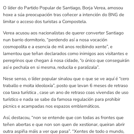
O líder do Partido Popular de Santiago, Borja Verea, amosou
hoxe a súa preocupación tras coñecer a intención do BNG de
limitar o acceso dos turistas a Compostela.
Verea acusou aos nacionalistas de querer converter Santiago
nun barrio dormitorio, “perdendo así a nosa vocación
cosmopolita e a esencia de mil anos recibindo xente”, e
lamentou que teñan declarados como inimigos aos visitantes e
peregrinos que chegan á nosa cidade, “o único que conseguirán
así e pechala en si mesma, reducila e paralizala”.
Nese senso, o líder popular sinalou que o que se ve aquí é “cero
traballo e moita ideoloxía”, posto que levan 6 meses de retraso
coa taxa turística , case un ano de retraso coas vivendas de uso
turístico e nada se sabe da famosa regulación para prohibir
picnics e acampadas nos espazos emblemáticos.
Así, destacou, “non se entende que con todas as frontes que
teñen abertas e que non son quen de xestionar, queiran abrir
outra aspiña máis a ver que pasa”. “Xentes de todo o mundo,