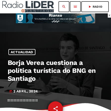
search
menu
play_arrow
RADIO
X
ACTUALIDAD
Borja Verea cuestiona a
política turística do BNG en
Santiago
2 ABRIL, 2024
today
share
email