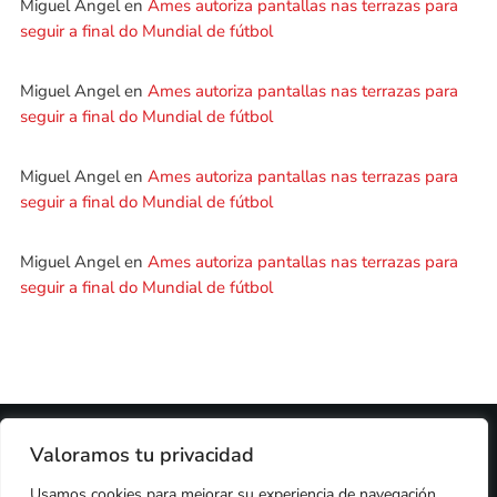
Miguel Angel
en
Ames autoriza pantallas nas terrazas para
seguir a final do Mundial de fútbol
Miguel Angel
en
Ames autoriza pantallas nas terrazas para
seguir a final do Mundial de fútbol
Miguel Angel
en
Ames autoriza pantallas nas terrazas para
seguir a final do Mundial de fútbol
Miguel Angel
en
Ames autoriza pantallas nas terrazas para
seguir a final do Mundial de fútbol
2024 © PROPIEDAD DE
DEZASETE MEDIA SL
- 97.7 FM
Valoramos tu privacidad
PRIVACIDAD
Usamos cookies para mejorar su experiencia de navegación,
COOKIES