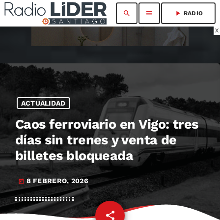
search
menu
play_arrow
RADIO
X
ACTUALIDAD
Caos ferroviario en Vigo: tres
días sin trenes y venta de
billetes bloqueada
8 FEBRERO, 2026
today
share
email