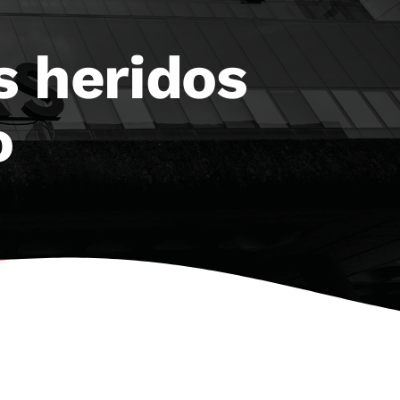
s heridos
o