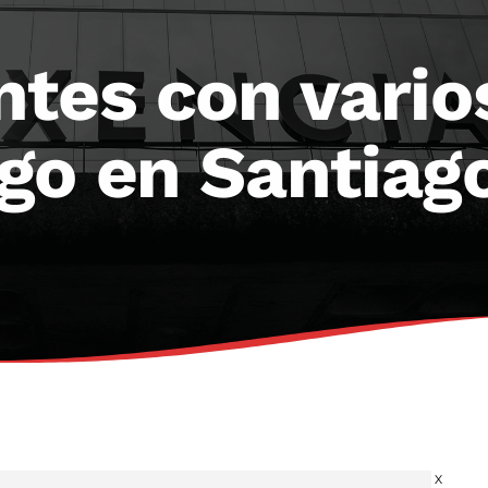
ntes con vario
go en Santiag
X