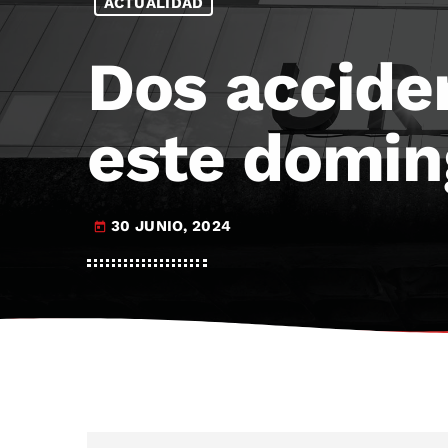
ACTUALIDAD
Dos accide
este domin
30 JUNIO, 2024
today