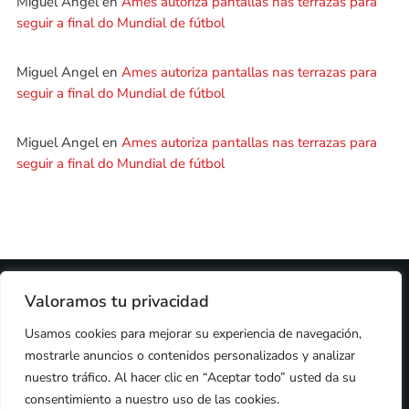
Miguel Angel
en
Ames autoriza pantallas nas terrazas para
seguir a final do Mundial de fútbol
Miguel Angel
en
Ames autoriza pantallas nas terrazas para
seguir a final do Mundial de fútbol
Miguel Angel
en
Ames autoriza pantallas nas terrazas para
seguir a final do Mundial de fútbol
2024 © PROPIEDAD DE
DEZASETE MEDIA SL
- 97.7 FM
Valoramos tu privacidad
PRIVACIDAD
Usamos cookies para mejorar su experiencia de navegación,
COOKIES
AVISO LEGAL
mostrarle anuncios o contenidos personalizados y analizar
PUBLICIDAD
CONTACTO
nuestro tráfico. Al hacer clic en “Aceptar todo” usted da su
consentimiento a nuestro uso de las cookies.