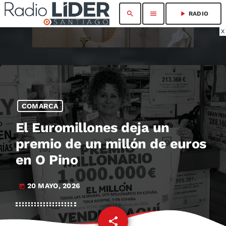
search
menu
play_arrow
RADIO
X
COMARCA
El Euromillones deja un
premio de un millón de euros
en O Pino
20 MAYO, 2026
today
share
email