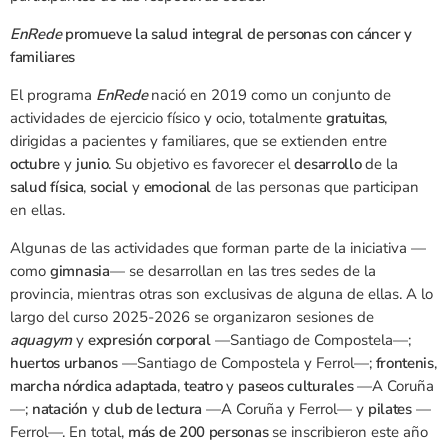
EnRede
promueve la salud integral de personas con cáncer y
familiares
El programa
EnRede
nació en 2019 como un conjunto de
actividades de ejercicio físico y ocio, totalmente
gratuitas
,
dirigidas a pacientes y familiares, que se extienden entre
octubre
y
junio
. Su objetivo es favorecer el
desarrollo
de la
salud física
,
social
y
emocional
de las personas que participan
en ellas.
Algunas de las actividades que forman parte de la iniciativa —
como
gimnasia
— se desarrollan en las tres sedes de la
provincia, mientras otras son exclusivas de alguna de ellas. A lo
largo del curso 2025-2026 se organizaron sesiones de
aquagym
y
expresión corporal
—Santiago de Compostela—;
huertos urbanos
—Santiago de Compostela y Ferrol—;
frontenis
,
marcha nórdica adaptada
,
teatro
y
paseos culturales
—A Coruña
—;
natación
y
club de lectura
—A Coruña y Ferrol— y
pilates
—
Ferrol—. En total,
más de 200 personas
se inscribieron este año