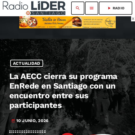
search
menu
play_arrow
RADIO
X
ACTUALIDAD
La AECC cierra su programa
EnRede en Santiago con un
encuentro entre sus
participantes
10 JUNIO, 2026
today