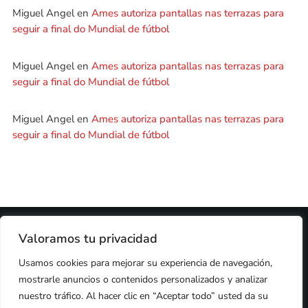
Miguel Angel
en
Ames autoriza pantallas nas terrazas para
seguir a final do Mundial de fútbol
Miguel Angel
en
Ames autoriza pantallas nas terrazas para
seguir a final do Mundial de fútbol
Miguel Angel
en
Ames autoriza pantallas nas terrazas para
seguir a final do Mundial de fútbol
2024 © PROPIEDAD DE
DEZASETE MEDIA SL
- 97.7 FM
Valoramos tu privacidad
PRIVACIDAD
Usamos cookies para mejorar su experiencia de navegación,
COOKIES
AVISO LEGAL
mostrarle anuncios o contenidos personalizados y analizar
PUBLICIDAD
CONTACTO
nuestro tráfico. Al hacer clic en “Aceptar todo” usted da su