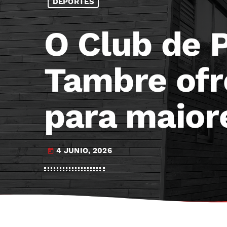
DEPORTES
O Club de 
Tambre ofr
para maior
4 JUNIO, 2026
today