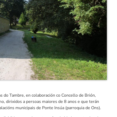
s do Tambre, en colaboración co Concello de Brión,
o, dirixidos a persoas maiores de 8 anos e que terán
alacións municipais de Ponte Insúa (parroquia de Ons).